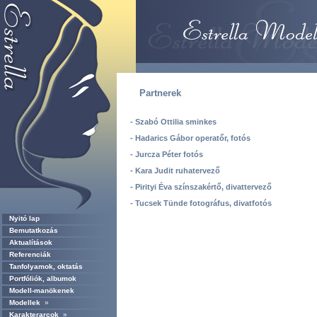
Partnerek
- Szabó Ottilia sminkes
- Hadarics Gábor operatőr, fotós
- Jurcza Péter fotós
- Kara Judit ruhatervező
- Pirityi Éva színszakértő, divattervező
- Tucsek Tünde fotográfus, divatfotós
Nyitó lap
Bemutatkozás
Aktualítások
Referenciák
Tanfolyamok, oktatás
Portfóliók, albumok
Modell-manökenek
Modellek
»
Karakterarcok
»