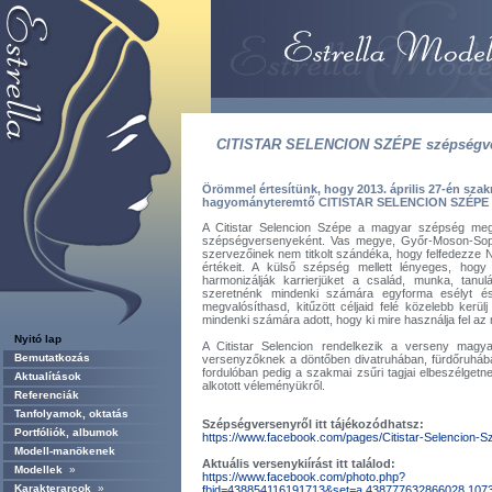
CITISTAR SELENCION SZÉPE szépségv
Örömmel értesítünk, hogy 2013. április 27-én s
hagyományteremtő CITISTAR SELENCION SZÉPE s
A Citistar Selencion Szépe a magyar szépség mege
szépségversenyeként. Vas megye, Győr-Moson-Sopro
szervezőinek nem titkolt szándéka, hogy felfedezze 
értékeit. A külső szépség mellett lényeges, hogy
harmonizálják karrierjüket a család, munka, tanul
szeretnénk mindenki számára egyforma esélyt és 
megvalósíthasd, kitűzött céljaid felé közelebb kerü
mindenki számára adott, hogy ki mire használja fel az
Nyitó lap
A Citistar Selencion rendelkezik a verseny magya
Bemutatkozás
versenyzőknek a döntőben divatruhában, fürdőruhába
fordulóban pedig a szakmai zsűri tagjai elbeszélgetnek
Aktualítások
alkotott véleményükről.
Referenciák
Tanfolyamok, oktatás
Szépségversenyről itt tájékozódhatsz:
Portfóliók, albumok
https://www.facebook.com/pages/Citistar-Selencio
Modell-manökenek
Aktuális versenykiírást itt találod:
Modellek
»
https://www.facebook.com/photo.php?
Karakterarcok
»
fbid=438854116191713&set=a.438777632866028.107