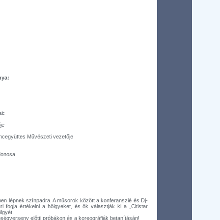
nya:
i:
je
ncegyüttes Művészeti vezetője
donosa
iben lépnek színpadra. A műsorok között a konferanszié és Dj-
 fogja értékelni a hölgyeket, és ők választják ki a „Citistar
lgyét.
ségverseny előtti próbákon és a koreográfiák betanításán!