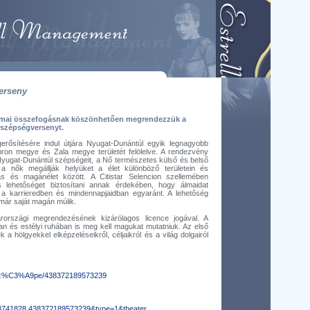
erseny
zakmai összefogásnak köszönhetően megrendezzük a
zépségversenyt.
rősítésére indul útjára Nyugat-Dunántúl egyik legnagyobb
n megye és Zala megye területét felölelve. A rendezvény
Nyugat-Dunántúl szépségeit, a Nő természetes külső és belső
 a nők megállják helyüket a élet különböző területein és
ás és magánélet között. A Citistar Selencion szellemében
lehetőséget biztosítani annak érdekében, hogy álmaidat
lj a karrieredben és mindennapjaidban egyaránt. A lehetőség
 már saját magán múlik.
rországi megrendezésének kizárólagos licence jogával. A
n és estélyi ruhában is meg kell magukat mutatniuk. Az első
 a hölgyekkel elképzeléseikről, céljaikról és a világ dolgairól
n-Sz%C3%A9pe/438372189573239
3741828.438372189573239&type=1&theater