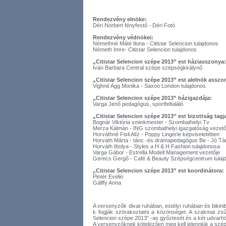
Rendezvény elnöke:
Déri Norbert fényfestő - Déri Fotó
Rendezvény védnökei:
Némethné Máté Ilona - Citistar Selencion tulajdonos
Németh Imre- Citistar Selencion tulajdonos
„Citistar Selencion szépe 2013” est háziasszonya:
Iván Barbara Central szépe szépségkirálynő
„Citistar Selencion szépe 2013” est alelnök asszo
Vighné Agg Monika - Saxoo London tulajdonos
„Citistar Selencion szépe 2013” házigazdája:
Varga Jenő pedagógus, sportfeltaláló
„Citistar Selencion szépe 2013” est bizottság tagja
Bognár Viktória sminkmester - Szombathelyi Tv
Merza Kálmán - ING szombathelyi igazgatóság vezető
Horváthné Fisli Alíz - Poppy Lingerie képviseletében
Horváth Márta - tánc -és drámapedagógus Be - Jó Tá
Horváth Ibolya - Styles a H & H Fashion tulajdonosa
Varga Gábor - Estrella Modell Management vezetője
Gerecs Gergő - Café & Beauty Szépségcentrum tulaj
„Citistar Selencion szépe 2013” est koordinátora:
Pintér Evelin
Gálffy Anna
A versenyzők divat ruhában, estélyi ruhában és bikin
k fogják szórakoztatni a közönséget. A szakmai zsűri
Selencion szépe 2013” -as győztesét és a két udvarhö
A versenyzőknek kötelezően meg kell jelenniük a szép