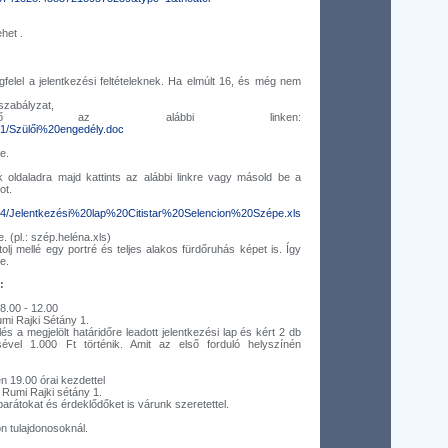
het .
felel a jelentkezési feltételeknek. Ha elmúlt 16, és még nem
szabályzat,
lthető az alábbi linken:
1/Szülői%20engedély.doc
re.
oldaladra majd kattints az alábbi linkre vagy másold be a
ot.
4/Jelentkezési%20lap%20Citistar%20Selencion%20Szépe.xls
. (pl.: szép.heléna.xls)
lj mellé egy portré és teljes alakos fürdőruhás képet is. Így
e.
:
08.00 - 12.00
mi Rajki Sétány 1.
 a megjelölt határidőre leadott jelentkezési lap és kért 2 db
tésével 1.000 Ft történik. Amit az első forduló helyszínén
én 19.00 órai kezdettel
 Rumi Rajki sétány 1.
barátokat és érdeklődőket is várunk szeretettel.
n tulajdonosoknál.