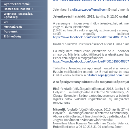
Gyermekszereplők
Hostessek, hostok
»
Jelentkezni a
citistarszepe@gmail.com
E-mail címen le
Wellness, Masszázs,
Jelentkezési határidő: 2013. április. 5. 12:00 óráig!
Egészség
LR
A versenyre minden olyan hölgy jelentkezhet, aki meg
Munkatársak
vagy 40 éves jelentkezhet!
(16-18 év között szülői engedély szükséges) verseny
Partnerek
szülői engedély letö
Elérhetőség
https://www.facebook.com/download/13140406371027
Küldd el a kitöltött Jelentkezési lapot a fenti E-mail cím
Ha még nem tetted volna jelentkezz be a Facebook 
címsorba. Már le is tudod töltheted is a jelentkezési lap
Excel szükséges a megnyitásához!
https://www.facebook.com/download/43015156040707
Töltsd ki a Jelentkezési lapot majd mentsd el a nevedre
Ezután mellékletként csatold az E-mail-edhez és csato
küld el kérlek Nekünk a
citistarszepe@gmail.com
címr
A szépségverseny kétfordulós melynek időpontjai
Első forduló
(előválogató) időpontjai: 2013. április 6. 
Helyszín: Tóvendéglő alsó díszterme Szombathely, Ru
Citistar Selencion Szépe szépségversenyre a bekerülés
digitális fotók valamint regisztrációs díj megfize
rendezhetsz.
Második forduló
(döntő) időpontja: 2013. április 27 - 
Helyszín: Tóvendéglő emeleti díszterme Szombathely,
Ahová a döntőbe jutott lányokon kívül, családtagokat, 
Jegyek korlátozott számban vásárolhatóak:
Némethné Máté Ilona és Németh Imre Citistar Selencio
Érdeklődni lehet a 06 30 216 31 09 telefonszámon.