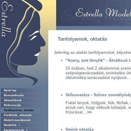
Tanfolyamok, oktatás
Jelenleg az alabbi tanfolyamokat, képzése
"Arany, ami fénylik" - Átváltozó 
10 órában, heti 2 alkalommal szemé
szépségtanácsadást, sminkelési útm
öltözködési tanácsadást nyújtunk..
Nyitó lap
Stílusvarázs - Színes személyisé
Bemutatkozás
Aktualítások
Fiatal lányok, hölgyek, fiúk, férfiak
Referenciák
arcuk van, hogy változik külsejük,
Tanfolyamok, oktatás
frizurával...
>>
Portfóliók, albumok
Modell-manökenek
Modellek
»
Smink oktatás
Karakterarcok
»