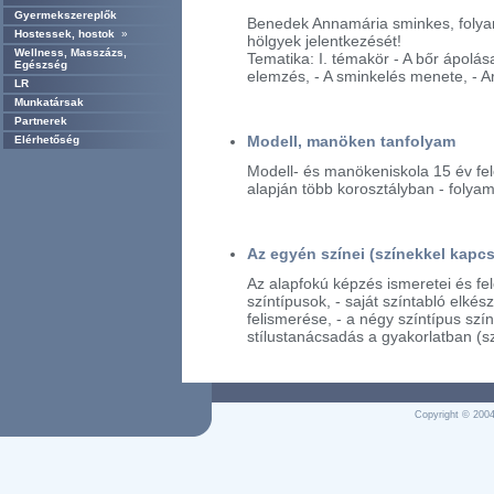
Gyermekszereplők
Benedek Annamária sminkes, folya
Hostessek, hostok
»
hölgyek jelentkezését!
Wellness, Masszázs,
Tematika: I. témakör - A bőr ápolása
Egészség
elemzés, - A sminkelés menete, - Ar
LR
Munkatársak
Partnerek
Modell, manöken tanfolyam
Elérhetőség
Modell- és manökeniskola 15 év fele
alapján több korosztályban - folyam
Az egyén színei (színekkel kapcs
Az alapfokú képzés ismeretei és fel
színtípusok, - saját színtabló elkész
felismerése, - a négy színtípus szín
stílustanácsadás a gyakorlatban (szí
Copyright © 2004