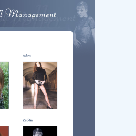
Márti
Zsófia