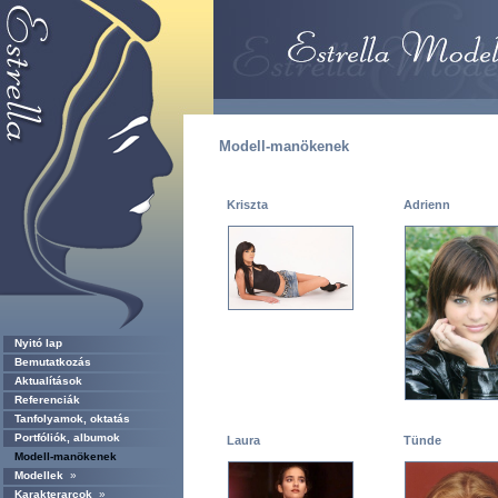
Modell-manökenek
Kriszta
Adrienn
Nyitó lap
Bemutatkozás
Aktualítások
Referenciák
Tanfolyamok, oktatás
Portfóliók, albumok
Laura
Tünde
Modell-manökenek
Modellek
»
Karakterarcok
»