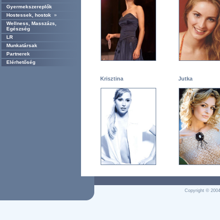
Gyermekszereplők
Hostessek, hostok
»
Wellness, Masszázs,
Egészség
LR
Munkatársak
Partnerek
Elérhetőség
Krisztina
Jutka
Copyright © 2004