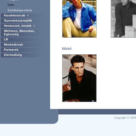
Urak
Szettkártya-minta
Karakterarcok
»
Gyermekszereplők
Hostessek, hostok
»
Wellness, Masszázs,
Egészség
LR
Munkatársak
Márkó
Partnerek
Elérhetőség
Copyright © 2004