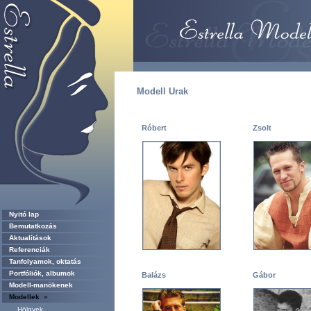
Modell Urak
Róbert
Zsolt
Nyitó lap
Bemutatkozás
Aktualítások
Referenciák
Tanfolyamok, oktatás
Portfóliók, albumok
Balázs
Gábor
Modell-manökenek
Modellek
»
Hölgyek