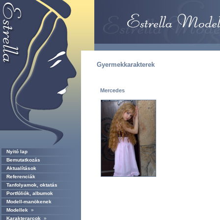
Gyermekkarakterek
Mercedes
Nyitó lap
Bemutatkozás
Aktualítások
Referenciák
Tanfolyamok, oktatás
Portfóliók, albumok
Modell-manökenek
Modellek
»
Karakterarcok
»