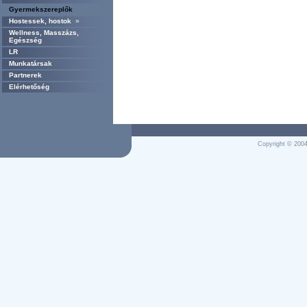
Gyermekszereplők
Hostessek, hostok
»
Wellness, Masszázs,
Egészség
LR
Munkatársak
Partnerek
Elérhetőség
Copyright © 2004